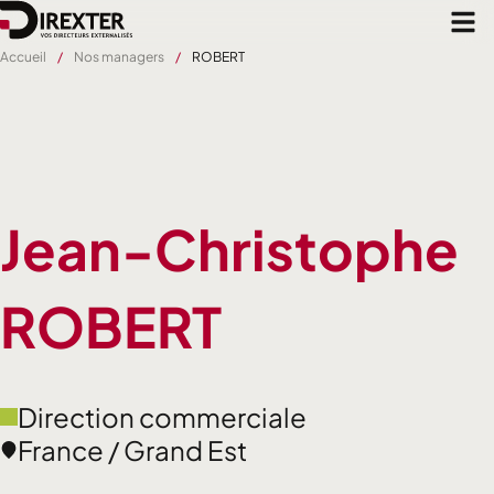
Aller
au
contenu
Accueil
Nos managers
ROBERT
principal
Jean-Christophe
ROBERT
Direction commerciale
France / Grand Est