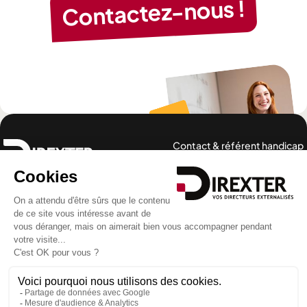
Contactez-nous !
Contact & référent handicap
Notre offre
Nos expertises
Cas client
Actualités
La certification qualité a
été délivrée au titre de la
catégorie d’action
suivante : Actions de
formation
Télécharger
le certificat