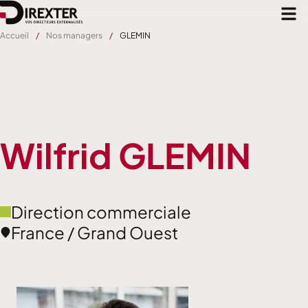
Aller
au
contenu
Accueil
Nos managers
GLEMIN
principal
Wilfrid GLEMIN
Direction commerciale
France / Grand Ouest