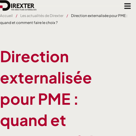
Aller
au
contenu
Accueil
Les actualités de Direxter
Direction externalisée pour PME :
principal
quand et comment faire le choix ?
Direction
externalisée
pour PME :
quand et