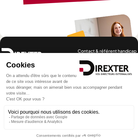
Contact & référent handicap
Notre offre
Nos expertises
Cas client
Actualités
La certification qualité a
été délivrée au titre de la
catégorie d’action
suivante : Actions de
formation
Télécharger
le certificat