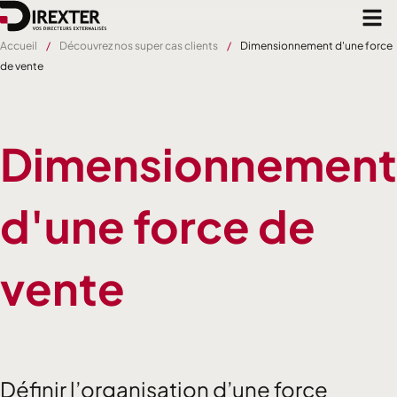
Aller
au
contenu
Accueil
Découvrez nos super cas clients
Dimensionnement d'une force
principal
de vente
Dimensionnement
d'une force de
vente
Définir l’organisation d’une force